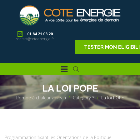
01 84 21 03 20
contact@coteenergie.fr
TESTER MON ELIGIBIL
LA LOI POPE
Pompe à chaleur air-eau
>
Category 3
>
La loi POPE
Programmation fixant les Orientations de la Politique