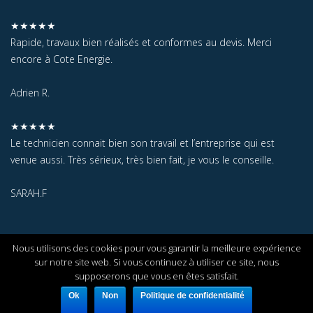
★★★★★
Rapide, travaux bien réalisés et conformes au devis. Merci
encore à Cote Energie.
Adrien R.
★★★★★
Le technicien connait bien son travail et l’entreprise qui est
venue aussi. Très sérieux, très bien fait, je vous le conseille.
SARAH.F
Nous utilisons des cookies pour vous garantir la meilleure expérience
sur notre site web. Si vous continuez à utiliser ce site, nous
©COTE ENERGIE 2019 |
Notre société & coordonnées | >
Mentions
supposerons que vous en êtes satisfait.
Légales
Ok
Non
Politique de confidentialité