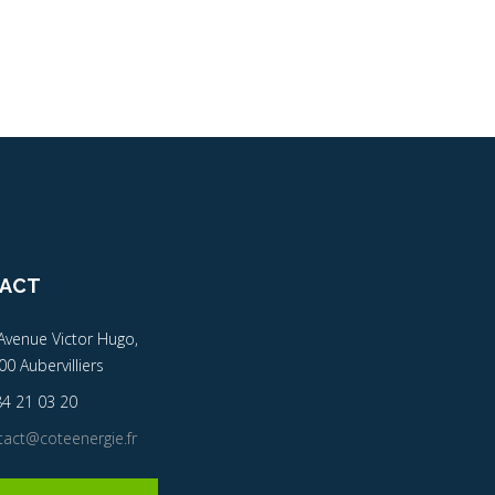
ACT
Avenue Victor Hugo,
0 Aubervilliers
84 21 03 20
tact@coteenergie.fr